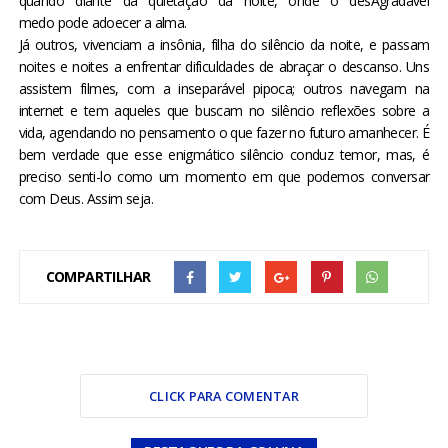
quando diante d
a quietação da
noite, onde o desAgradável
medo
pode
adoecer a alma.
Já outros, vivenciam a insônia, filha do silêncio da noite, e passam
noites e noites a enfrentar dificuldades de abraçar o descanso. Uns
assistem filmes, com a inseparável pipoca; outros navegam na
internet e tem aqueles que buscam no silêncio reflexões sobre a
vida, agendando no pensamento o que fazer no futuro amanhecer.
É
bem verdade que esse enigmático silêncio conduz
temor
, mas, é
preciso
senti-lo
como
um momento em que podemos conversar
com Deus. Assim seja.
COMPARTILHAR
CLICK PARA COMENTAR