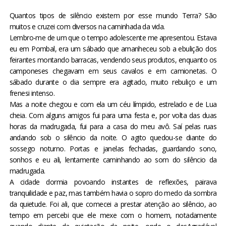
BRASIL
Quantos tipos de silêncio existem por esse mundo Terra? São
muitos e cruzei com diversos na caminhada da vida.
MUNDO
Lembro-me de um que o tempo adolescente me apresentou. Estava
eu em Pombal, era um sábado que amanheceu sob a ebulição dos
feirantes montando barracas, vendendo seus produtos, enquanto os
ESPORTES
camponeses chegavam em seus cavalos e em camionetas. O
sábado durante o dia sempre era agitado, muito rebuliço e um
ENTRETENIMENTO
frenesi intenso.
Mas a noite chegou e com ela um céu límpido, estrelado e de Lua
cheia. Com alguns amigos fui para uma festa e, por volta das duas
ENQUETE
horas da madrugada, fui para a casa do meu avô. Saí pelas ruas
andando sob o silêncio da noite. O agito quedou-se diante do
sossego noturno. Portas e janelas fechadas, guardando sono,
TV LPB
sonhos e eu ali, lentamente caminhando ao som do silêncio da
madrugada.
FOTOS
A cidade dormia povoando instantes de reflexões, pairava
tranquilidade e paz, mas também havia o sopro do medo da sombra
da quietude. Foi ali, que comecei a prestar atenção ao silêncio, ao
COLUNISTAS
tempo em percebi que ele
mexe com o homem,
notadamente