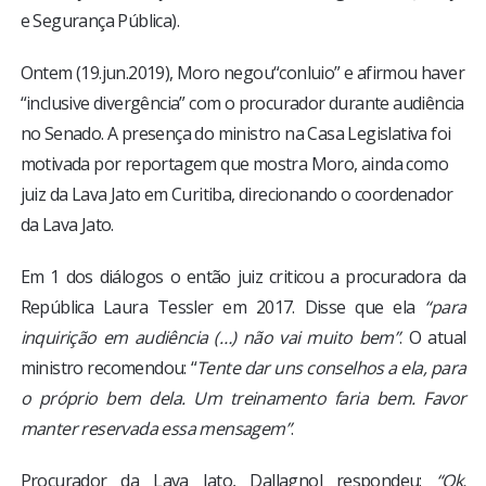
e Segurança Pública).
Ontem (19.jun.2019), Moro negou“conluio” e afirmou haver
“inclusive divergência” com o procurador durante audiência
no Senado. A presença do ministro na Casa Legislativa foi
motivada por reportagem que mostra Moro, ainda como
juiz da Lava Jato em Curitiba, direcionando o coordenador
da Lava Jato.
Em 1 dos diálogos o então juiz criticou a procuradora da
República Laura Tessler em 2017. Disse que ela
“para
inquirição em audiência (…) não vai muito bem”
. O atual
ministro recomendou: “
Tente dar uns conselhos a ela, para
o próprio bem dela. Um treinamento faria bem. Favor
manter reservada essa mensagem”
.
Procurador da Lava Jato, Dallagnol respondeu:
“Ok,