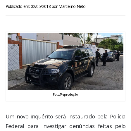
BRASIL
Publicado em: 02/05/2018
por
Marcelino Neto
MUNDO
ESPORTES
ENTRETENIMENTO
ENQUETE
TV LPB
Foto/Reprodução
FOTOS
Um novo inquérito será instaurado pela Polícia
COLUNISTAS
Federal para investigar denúncias feitas pelo