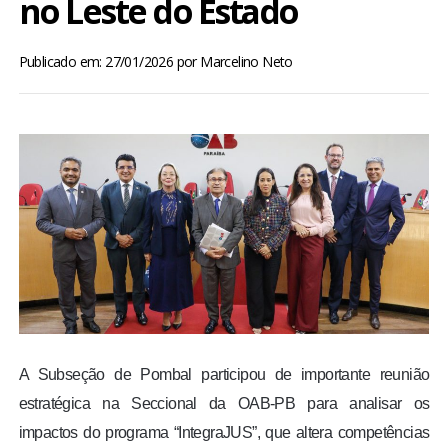
no Leste do Estado
BRASIL
Publicado em: 27/01/2026
por
Marcelino Neto
MUNDO
ESPORTES
ENTRETENIMENTO
ENQUETE
TV LPB
FOTOS
A Subseção de Pombal participou de importante reunião
estratégica na Seccional da OAB-PB para analisar os
COLUNISTAS
impactos do programa “IntegraJUS”, que altera competências