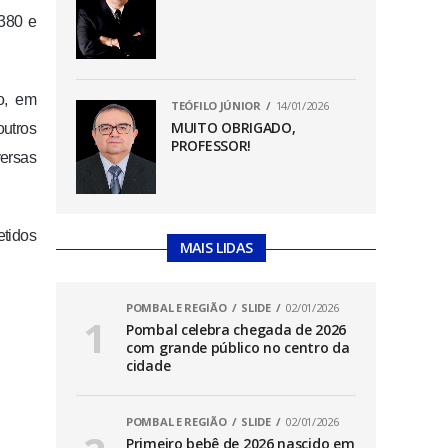
.380 e
o, em
TEÓFILO JÚNIOR
14/01/2026
MUITO OBRIGADO,
outros
PROFESSOR!
versas
etidos
MAIS LIDAS
POMBAL E REGIÃO
SLIDE
02/01/2026
Pombal celebra chegada de 2026
com grande público no centro da
cidade
POMBAL E REGIÃO
SLIDE
02/01/2026
Primeiro bebê de 2026 nascido em