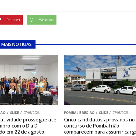
Pinterest
Whatsapp
MAIS NOTÍCIAS
IÃO
SLIDE
07/08/2026
POMBAL E REGIÃO
SLIDE
07/08/2026
atividade prossegue até
Cinco candidatos aprovados no
mbro com o Dia D
concurso de Pombal não
do em 22 de agosto
comparecem para assumir carg