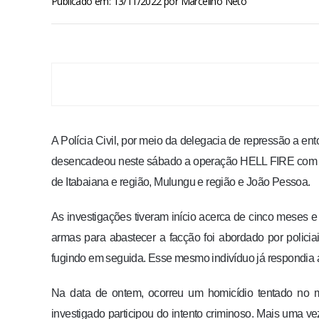
Publicado em: 13/11/2022
por
Marcelino Neto
A Polícia Civil, por meio da delegacia de repressão a
desencadeou neste sábado a operação HELL FIRE com o 
de Itabaiana e região, Mulungu e região e João Pessoa.
As investigações tiveram início acerca de cinco meses e
armas para abastecer a facção foi abordado por policiai
fugindo em seguida. Esse mesmo indivíduo já respondia a 
Na data de ontem, ocorreu um homicídio tentado no m
investigado participou do intento criminoso. Mais uma vez