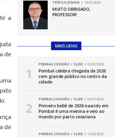
TEÓFILO JÚNIOR
14/01/2026
MUITO OBRIGADO,
PROFESSOR!
ir a
juda
MAIS LIDAS
ça de
POMBAL E REGIÃO
SLIDE
02/01/2026
Pombal celebra chegada de 2026
com grande público no centro da
 uma
cidade
pido
o.
POMBAL E REGIÃO
SLIDE
02/01/2026
Primeiro bebê de 2026 nascido em
Pombal é uma menina e veio ao
ança
mundo por parto cesariana
da de
POMBAL E REGIÃO
SLIDE
10/02/2026