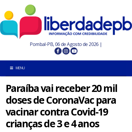
Pombal-PB, 06 de Agosto de 2026 |
MENU
Paraíba vai receber 20 mil
INÍCIO
doses de CoronaVac para
POMBAL E REGIÃO
vacinar contra Covid-19
PARAÍBA
crianças de 3 e 4 anos