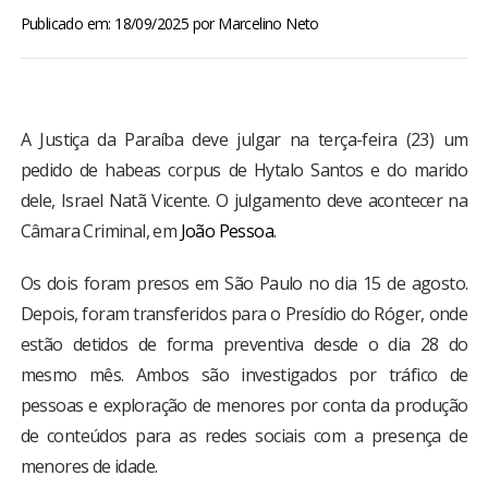
BRASIL
Publicado em: 18/09/2025
por
Marcelino Neto
MUNDO
ESPORTES
A Justiça da Paraíba deve julgar na terça-feira (23) um
pedido de habeas corpus de Hytalo Santos e do marido
ENTRETENIMENTO
dele, Israel Natã Vicente. O julgamento deve acontecer na
Câmara Criminal, em
João Pessoa
.
ENQUETE
Os dois foram presos em São Paulo no dia 15 de agosto.
Depois, foram transferidos para o Presídio do Róger, onde
TV LPB
estão detidos de forma preventiva desde o dia 28 do
mesmo mês. Ambos são investigados por tráfico de
FOTOS
pessoas e exploração de menores por conta da produção
de conteúdos para as redes sociais com a presença de
COLUNISTAS
menores de idade.