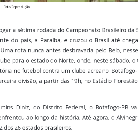
Foto/Reprodução
ogar a sétima rodada do Campeonato Brasileiro da S
nte do país, a Paraíba, e cruzou o Brasil até cheg
e. Uma rota nunca antes desbravada pelo Belo, ness
clube para o estado do Norte, onde, neste sábado, o
etória no futebol contra um clube acreano. Botafogo
ceira divisão, a partir das 19h, no Estádio Florestã
tins Diniz, do Distrito Federal, o Botafogo-PB vai
frentou ao longo da história. Até agora, o Alvineg
2 dos 26 estados brasileiros.