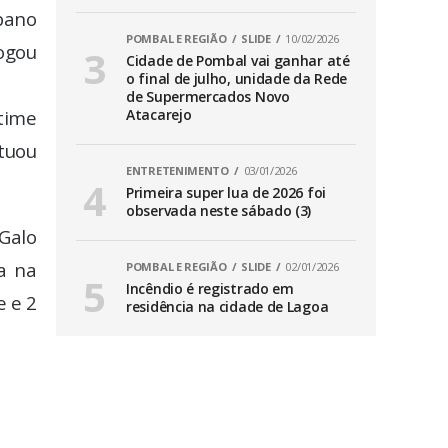
ibano
POMBAL E REGIÃO
SLIDE
10/02/2026
ogou
Cidade de Pombal vai ganhar até
o final de julho, unidade da Rede
de Supermercados Novo
time
Atacarejo
tuou
ENTRETENIMENTO
03/01/2026
Primeira super lua de 2026 foi
observada neste sábado (3)
Galo
ra na
POMBAL E REGIÃO
SLIDE
02/01/2026
Incêndio é registrado em
e e 2
residência na cidade de Lagoa