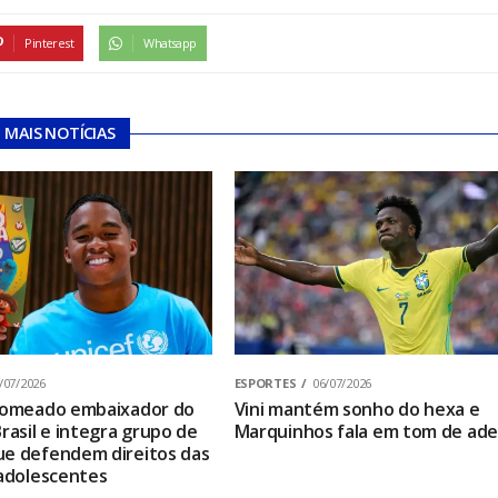
Pinterest
Whatsapp
MAIS NOTÍCIAS
/07/2026
ESPORTES
06/07/2026
 nomeado embaixador do
Vini mantém sonho do hexa e
rasil e integra grupo de
Marquinhos fala em tom de ad
e defendem direitos das
 adolescentes