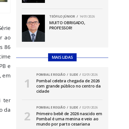
TEÓFILO JÚNIOR
14/01/2026
MUITO OBRIGADO,
érie
PROFESSOR!
ar ao
es 86
 time
MAIS LIDAS
-PB e
o, em
POMBAL E REGIÃO
SLIDE
02/01/2026
Pombal celebra chegada de 2026
com grande público no centro da
cidade
 ter
POMBAL E REGIÃO
SLIDE
02/01/2026
ro da
Primeiro bebê de 2026 nascido em
Pombal é uma menina e veio ao
mundo por parto cesariana