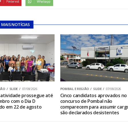
Pinterest
Whatsapp
MAIS NOTÍCIAS
IÃO
SLIDE
07/08/2026
POMBAL E REGIÃO
SLIDE
07/08/2026
atividade prossegue até
Cinco candidatos aprovados no
mbro com o Dia D
concurso de Pombal não
do em 22 de agosto
comparecem para assumir carg
são declarados desistentes