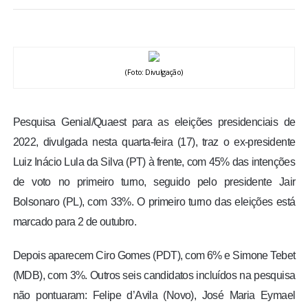
BRASIL
MUNDO
(Foto: Divulgação)
ESPORTES
Pesquisa Genial/Quaest para as eleições presidenciais de
ENTRETENIMENTO
2022, divulgada nesta quarta-feira (17), traz o ex-presidente
Luiz Inácio Lula da Silva (PT) à frente, com 45% das intenções
ENQUETE
de voto no primeiro turno, seguido pelo presidente Jair
Bolsonaro (PL), com 33%. O primeiro turno das eleições está
TV LPB
marcado para 2 de outubro.
FOTOS
Depois aparecem Ciro Gomes (PDT), com 6% e Simone Tebet
(MDB), com 3%. Outros seis candidatos incluídos na pesquisa
COLUNISTAS
não pontuaram: Felipe d’Avila (Novo), José Maria Eymael