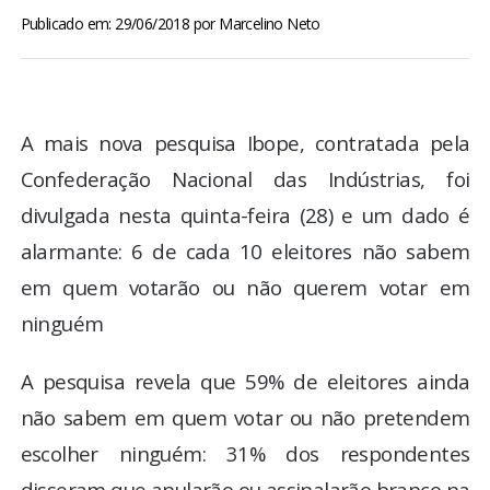
BRASIL
Publicado em: 29/06/2018
por
Marcelino Neto
MUNDO
ESPORTES
A mais nova pesquisa Ibope, contratada pela
Confederação Nacional das Indústrias, foi
ENTRETENIMENTO
divulgada nesta quinta-feira (28) e um dado é
alarmante: 6 de cada 10 eleitores não sabem
ENQUETE
em quem votarão ou não querem votar em
ninguém
TV LPB
A pesquisa revela que 59% de eleitores ainda
FOTOS
não sabem em quem votar ou não pretendem
COLUNISTAS
escolher ninguém: 31% dos respondentes
disseram que anularão ou assinalarão branco na