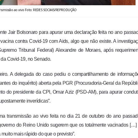
ansmissão ao vivo Foto: REDES SOCIAIS/REPRODUÇÃO
dente Jair Bolsonaro para apurar uma declaração feita no ano pass
vacina contra Covid-19 com Aids, algo que não existe. A investigaç
upremo Tribunal Federal) Alexandre de Moraes, após requerimen
) da Covid-19, no Senado.
reiro. A delegada do caso pediu o compartilhamento de informaç
 antes do inquérito) aberta pela PGR (Procuradoria-Geral da Repúbli
nto do presidente da CPI, Omar Aziz (PSD-AM), para apurar condu
upostamente inverídicas”.
uma transmissão ao vivo feita no dia 21 de outubro do ano passa
do governo do Reino Unido sugerem que os totalmente vacinados […]
muito mais rápido do que o previsto”.