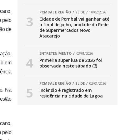
icano,
POMBAL E REGIÃO
SLIDE
10/02/2026
Cidade de Pombal vai ganhar até
a pelo
o final de julho, unidade da Rede
ção de
de Supermercados Novo
Atacarejo
ação,
ENTRETENIMENTO
03/01/2026
Primeira super lua de 2026 foi
ado em
observada neste sábado (3)
ência
POMBAL E REGIÃO
SLIDE
02/01/2026
do. Na
Incêndio é registrado em
residência na cidade de Lagoa
 estão
icano,
a pelo