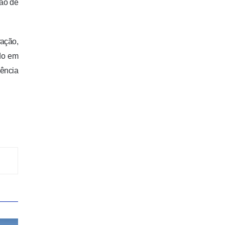
ção de
ação,
ado em
ência