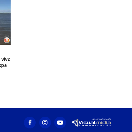
 vivo
opa