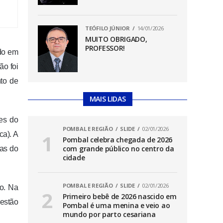
TEÓFILO JÚNIOR
14/01/2026
MUITO OBRIGADO,
PROFESSOR!
ado em
ão foi
to de
MAIS LIDAS
ões do
POMBAL E REGIÃO
SLIDE
02/01/2026
ca). A
Pombal celebra chegada de 2026
com grande público no centro da
tas do
cidade
POMBAL E REGIÃO
SLIDE
02/01/2026
do. Na
Primeiro bebê de 2026 nascido em
 estão
Pombal é uma menina e veio ao
mundo por parto cesariana