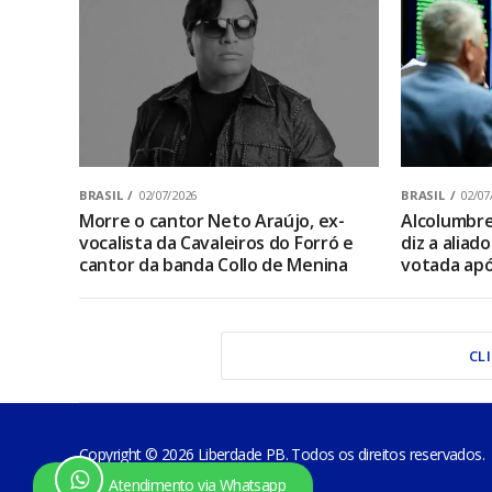
BRASIL
02/07/2026
BRASIL
02/07
Morre o cantor Neto Araújo, ex-
Alcolumbre 
vocalista da Cavaleiros do Forró e
diz a aliad
cantor da banda Collo de Menina
votada apó
CL
Copyright © 2026 Liberdade PB. Todos os direitos reservados.
Atendimento via Whatsapp