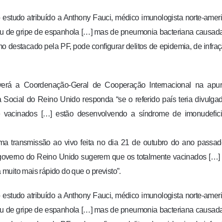
estudo atribuído a Anthony Fauci, médico imunologista norte-amer
reu de gripe de espanhola […] mas de pneumonia bacteriana causad
 destacado pela PF, pode configurar delitos de epidemia, de infra
erá a Coordenação-Geral de Cooperação Internacional na apur
 Social do Reino Unido responda “se o referido país teria divulg
te vacinados […] estão desenvolvendo a síndrome de imonudefici
uma transmissão ao vivo feita no dia 21 de outubro do ano passa
do governo do Reino Unido sugerem que os totalmente vacinados […]
muito mais rápido do que o previsto”.
estudo atribuído a Anthony Fauci, médico imunologista norte-amer
reu de gripe de espanhola […] mas de pneumonia bacteriana causad