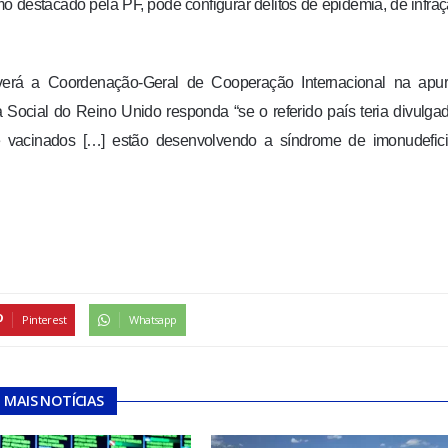
 destacado pela PF, pode configurar delitos de epidemia, de infra
erá a Coordenação-Geral de Cooperação Internacional na apur
 Social do Reino Unido responda “se o referido país teria divulg
te vacinados […] estão desenvolvendo a síndrome de imonudefici
Pinterest
Whatsapp
MAIS NOTÍCIAS