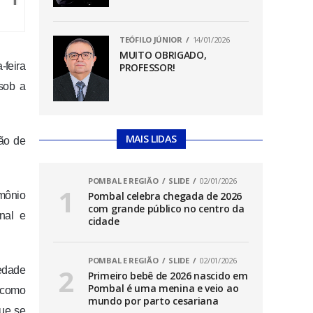
TEÓFILO JÚNIOR
14/01/2026
MUITO OBRIGADO,
-feira
PROFESSOR!
 sob a
MAIS LIDAS
ção de
POMBAL E REGIÃO
SLIDE
02/01/2026
imônio
Pombal celebra chegada de 2026
com grande público no centro da
onal e
cidade
POMBAL E REGIÃO
SLIDE
02/01/2026
iedade
Primeiro bebê de 2026 nascido em
Pombal é uma menina e veio ao
s como
mundo por parto cesariana
que se