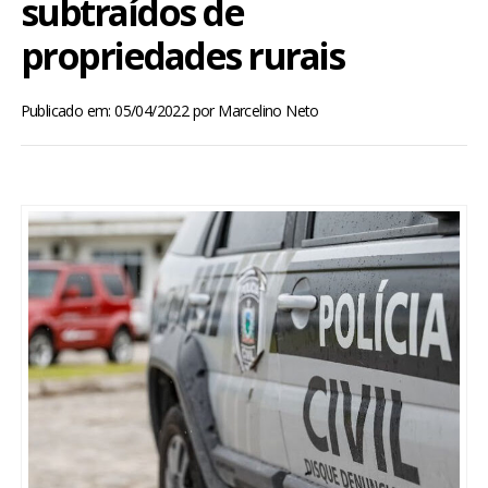
subtraídos de
BRASIL
propriedades rurais
MUNDO
Publicado em: 05/04/2022
por
Marcelino Neto
ESPORTES
ENTRETENIMENTO
ENQUETE
TV LPB
FOTOS
COLUNISTAS