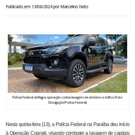
BRASIL
Publicado em: 13/06/2024
por
Marcelino Neto
MUNDO
ESPORTES
ENTRETENIMENTO
ENQUETE
TV LPB
Polícia Federal deflagra operação contra lavagem de dinheiro e tráfico (Foto:
Divulgação/Polícia Federal)
FOTOS
COLUNISTAS
Nesta quinta-feira (13), a Polícia Federal na Paraíba deu início
à Operação Cognati, visando combater a lavagem de capitais