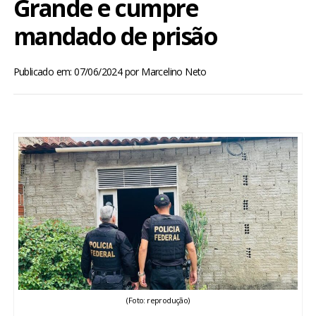
Grande e cumpre
BRASIL
mandado de prisão
MUNDO
Publicado em: 07/06/2024
por
Marcelino Neto
ESPORTES
ENTRETENIMENTO
ENQUETE
TV LPB
FOTOS
COLUNISTAS
(Foto: reprodução)