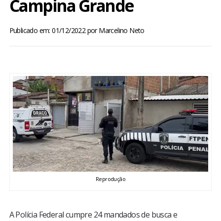
Campina Grande
BRASIL
Publicado em: 01/12/2022
por
Marcelino Neto
MUNDO
ESPORTES
ENTRETENIMENTO
ENQUETE
TV LPB
FOTOS
Reprodução
COLUNISTAS
A Polícia Federal cumpre 24 mandados de busca e