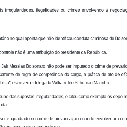
is irregularidades, ilegalidades ou crimes envolvendo a negocia
tório no qual aponta que não identificou conduta criminosa de Bolso
ontrole não é uma atribuição do presidente da República.
 Jair Messias Bolsonaro não pode ser imputado o crime de prevari
ecorrente de regra de competência do cargo, a prática de ato de ofí
blica“, escreveu o delegado William Tito Schuman Marinho.
ube das supostas irregularidades, e citou como exemplo os depoi
nda.
ser enquadrado no crime de prevaricação quando envolver uma co
Não era esse o caso, segundo ele.