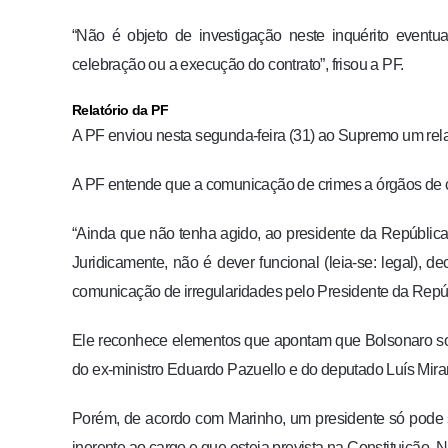
“Não é objeto de investigação neste inquérito eventua
celebração ou a execução do contrato”, frisou a PF.
Relatório da PF
A PF enviou nesta segunda-feira (31) ao Supremo um rela
A PF entende que a comunicação de crimes a órgãos de c
“Ainda que não tenha agido, ao presidente da República
Juridicamente, não é dever funcional (leia-se: legal), d
comunicação de irregularidades pelo Presidente da Repú
Ele reconhece elementos que apontam que Bolsonaro so
do ex-ministro Eduardo Pazuello e do deputado Luís Mira
Porém, de acordo com Marinho, um presidente só pode 
inerente ao cargo e que esteja prevista na Constituição. 