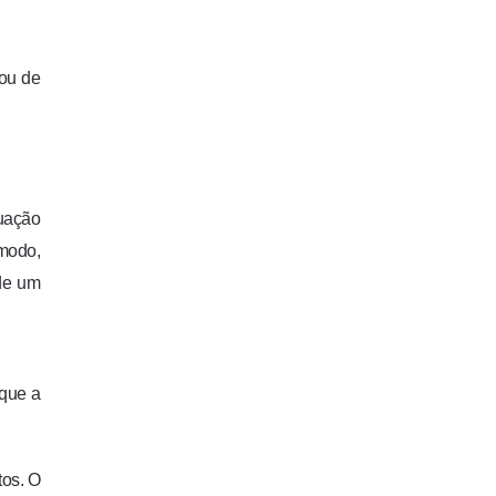
ou de
tuação
 modo,
de um
 que a
tos. O