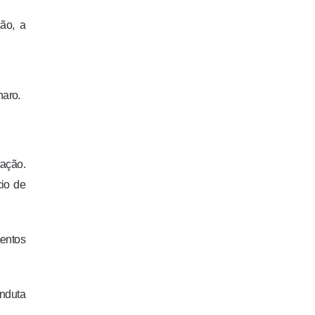
ção, a
naro.
cação.
cio de
mentos
nduta