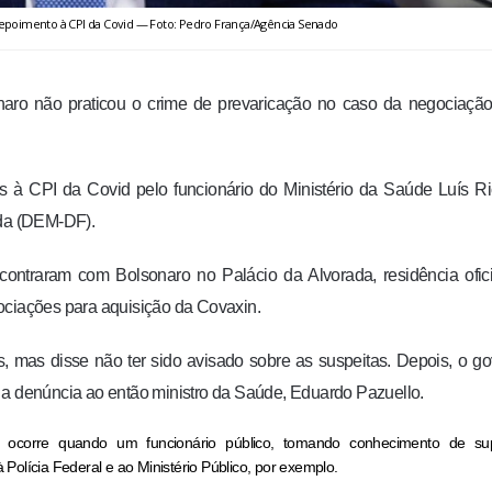
epoimento à CPI da Covid — Foto: Pedro França/Agência Senado
onaro não praticou o crime de prevaricação no caso da negociaçã
à CPI da Covid pelo funcionário do Ministério da Saúde Luís Ri
nda (DEM-DF).
ntraram com Bolsonaro no Palácio da Alvorada, residência ofici
ociações para aquisição da Covaxin.
, mas disse não ter sido avisado sobre as suspeitas. Depois, o g
 a denúncia ao então ministro da Saúde, Eduardo Pazuello.
e ocorre quando um funcionário público, tomando conhecimento de su
 Polícia Federal e ao Ministério Público, por exemplo.