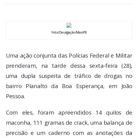
BRASIL
MUNDO
Foto/Divulgação/MaisPB
ESPORTES
Uma ação conjunta das Polícias Federal e Militar
ENTRETENIMENTO
prenderam, na tarde dessa sexta-feira (28),
ENQUETE
uma dupla suspeita de tráfico de drogas no
bairro Planalto da Boa Esperança, em João
TV LPB
Pessoa.
FOTOS
Com eles, foram apreendidos 14 quilos de
maconha, 111 gramas de crack, uma balança de
COLUNISTAS
precisão e um caderno com as anotações da