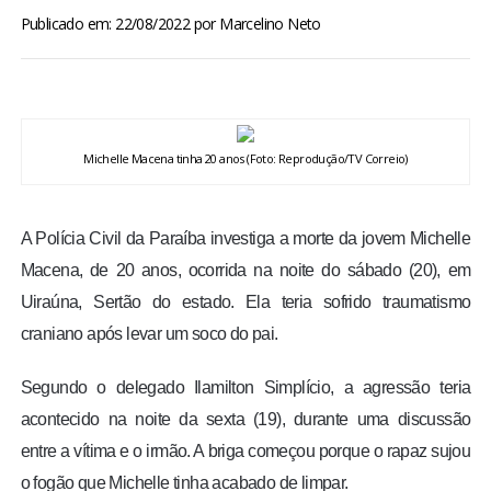
BRASIL
Publicado em: 22/08/2022
por
Marcelino Neto
MUNDO
ESPORTES
Michelle Macena tinha 20 anos (Foto: Reprodução/TV Correio)
ENTRETENIMENTO
A Polícia Civil da Paraíba investiga a morte da jovem Michelle
ENQUETE
Macena, de 20 anos, ocorrida na noite do sábado (20), em
Uiraúna, Sertão do estado. Ela teria sofrido traumatismo
TV LPB
craniano após levar um soco do pai.
FOTOS
Segundo o delegado Ilamilton Simplício, a agressão teria
acontecido na noite da sexta (19), durante uma discussão
COLUNISTAS
entre a vítima e o irmão. A briga começou porque o rapaz sujou
o fogão que Michelle tinha acabado de limpar.