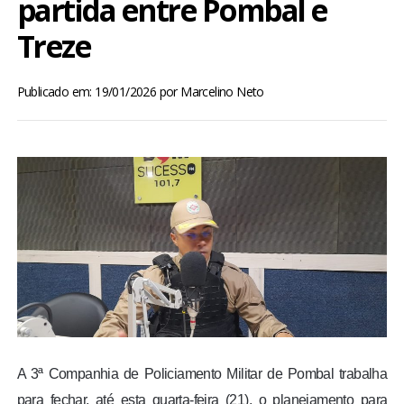
partida entre Pombal e
BRASIL
Treze
MUNDO
Publicado em: 19/01/2026
por
Marcelino Neto
ESPORTES
ENTRETENIMENTO
ENQUETE
TV LPB
FOTOS
COLUNISTAS
A 3ª Companhia de Policiamento Militar de Pombal trabalha
para fechar, até esta quarta-feira (21), o planejamento para