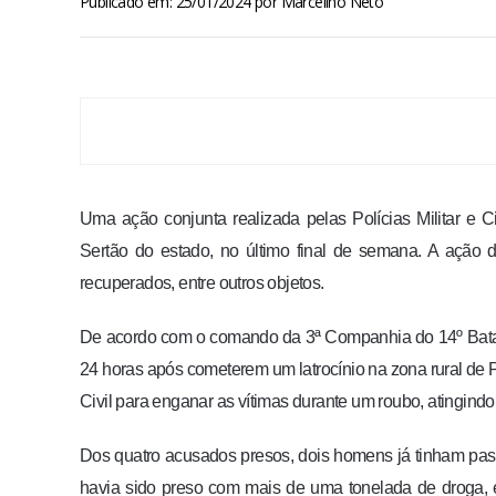
Publicado em: 25/01/2024
por
Marcelino Neto
Uma ação conjunta realizada pelas Polícias Militar e C
Sertão do estado, no último final de semana. A ação 
recuperados, entre outros objetos.
De acordo com o comando da 3ª Companhia do 14º Batal
24 horas após cometerem um latrocínio na zona rural de 
Civil para enganar as vítimas durante um roubo, atingind
Dos quatro acusados presos, dois homens já tinham passa
havia sido preso com mais de uma tonelada de droga, 