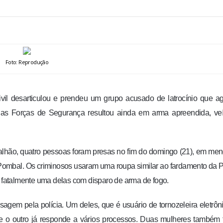
Foto: Reprodução
ivil desarticulou e prendeu um grupo acusado de latrocínio que a
das Forças de Segurança resultou ainda em arma apreendida, veí
hão, quatro pessoas foram presas no fim do domingo (21), em me
Pombal. Os criminosos usaram uma roupa similar ao fardamento da P
o fatalmente uma delas com disparo de arma de fogo.
gem pela polícia. Um deles, que é usuário de tornozeleira eletrôni
e o outro já responde a vários processos. Duas mulheres também