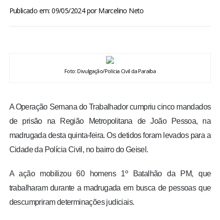
BRASIL
Publicado em: 09/05/2024
por
Marcelino Neto
MUNDO
ESPORTES
Foto: Divulgação/Polícia Civil da Paraíba
ENTRETENIMENTO
A Operação Semana do Trabalhador cumpriu cinco mandados
ENQUETE
de prisão na Região Metropolitana de João Pessoa, na
madrugada desta quinta-feira. Os detidos foram levados para a
TV LPB
Cidade da Polícia Civil, no bairro do Geisel.
FOTOS
A ação mobilizou 60 homens 1º Batalhão da PM, que
trabalharam durante a madrugada em busca de pessoas que
COLUNISTAS
descumpriram determinações judiciais.