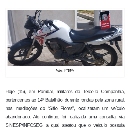
BRASIL
MUNDO
ESPORTES
ENTRETENIMENTO
ENQUETE
Foto: 14º BPM
TV LPB
Hoje (15), em Pombal, militares da Terceira Companhia,
pertencentes ao 14º Batalhão, durante rondas pela zona rural,
FOTOS
nas imediações do “Sítio Flores”, localizaram um veículo
abandonado. Ato contínuo, foi realizada uma consulta, via
COLUNISTAS
SINESP/INFOSEG, a qual atestou que o veículo possuía