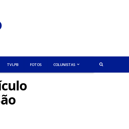
TV LPB
FOTOS
COLUNISTAS
ículo
São