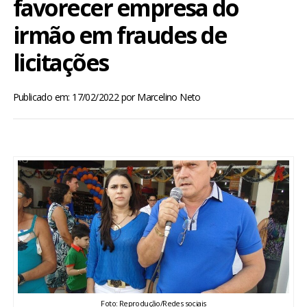
favorecer empresa do
BRASIL
irmão em fraudes de
MUNDO
licitações
ESPORTES
Publicado em: 17/02/2022
por
Marcelino Neto
ENTRETENIMENTO
ENQUETE
TV LPB
FOTOS
COLUNISTAS
Foto: Reprodução/Redes sociais