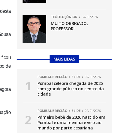
 desta
TEÓFILO JÚNIOR
14/01/2026
MUITO OBRIGADO,
PROFESSOR!
Sousa
 ficou
MAIS LIDAS
po de
POMBAL E REGIÃO
SLIDE
02/01/2026
Pombal celebra chegada de 2026
com grande público no centro da
 agora
cidade
POMBAL E REGIÃO
SLIDE
02/01/2026
tuação
Primeiro bebê de 2026 nascido em
Pombal é uma menina e veio ao
mundo por parto cesariana