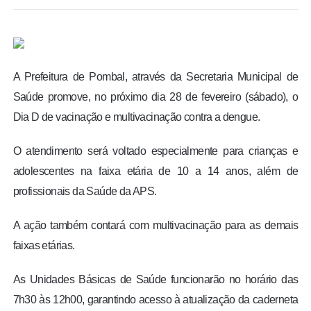
BRASIL
MUNDO
A Prefeitura de Pombal, através da Secretaria Municipal de
ESPORTES
Saúde promove, no próximo dia 28 de fevereiro (sábado), o
Dia D de vacinação e multivacinação contra a dengue.
ENTRETENIMENTO
O atendimento será voltado especialmente para crianças e
ENQUETE
adolescentes na faixa etária de 10 a 14 anos, além de
profissionais da Saúde da APS.
TV LPB
A ação também contará com multivacinação para as demais
FOTOS
faixas etárias.
As Unidades Básicas de Saúde funcionarão no horário das
COLUNISTAS
7h30 às 12h00, garantindo acesso à atualização da caderneta