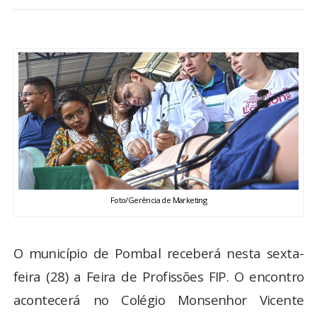
BRASIL
MUNDO
ESPORTES
ENTRETENIMENTO
ENQUETE
Foto/Gerência de Marketing
TV LPB
FOTOS
O município de Pombal receberá nesta sexta-
feira (28) a Feira de Profissões FIP. O encontro
COLUNISTAS
acontecerá no Colégio Monsenhor Vicente