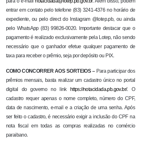
para o e-mail
notacidada@lotep.pb.gov.br
. Além disso, podem
entrar em contato pelo telefone (83) 3241-4376 no horário de
expediente, ou pelo direct do Instagram @lotep.pb, ou ainda
pelo WhatsApp (83) 99826-0020. Importante destacar que o
pagamento é realizado exclusivamente pela Lotep, não sendo
necessário que o ganhador efetue qualquer pagamento de
taxa para receber o prêmio, seja por depósito ou PIX.
COMO CONCORRER AOS SORTEIOS –
Para participar dos
prêmios mensais, basta realizar um cadastro único no portal
digital do governo no link
https://notacidada.pb.gov.br/
. O
cadastro requer apenas o nome completo, número do CPF,
data de nascimento, e-mail e a criação de uma senha. Após
ser feito o cadastro, é necessário exigir a inclusão do CPF na
nota fiscal em todas as compras realizadas no comércio
paraibano.