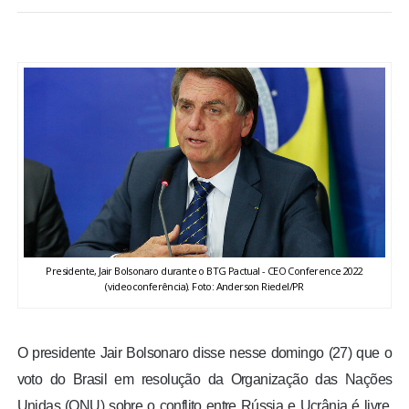
BRASIL
MUNDO
ESPORTES
ENTRETENIMENTO
ENQUETE
TV LPB
Presidente, Jair Bolsonaro durante o BTG Pactual - CEO Conference 2022
(videoconferência). Foto: Anderson Riedel/PR
FOTOS
O presidente Jair Bolsonaro disse nesse domingo (27) que o
COLUNISTAS
voto do Brasil em resolução da Organização das Nações
Unidas (ONU) sobre o conflito entre Rússia e Ucrânia é livre,