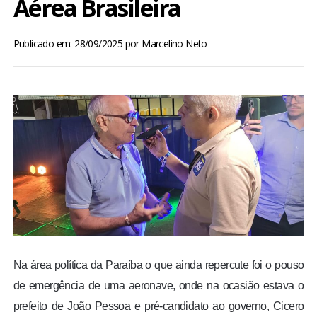
Aérea Brasileira
BRASIL
Publicado em: 28/09/2025
por
Marcelino Neto
MUNDO
ESPORTES
ENTRETENIMENTO
ENQUETE
TV LPB
FOTOS
Na área política da Paraíba o que ainda repercute foi o pouso
de emergência de uma aeronave, onde na ocasião estava o
COLUNISTAS
prefeito de João Pessoa e pré-candidato ao governo, Cicero