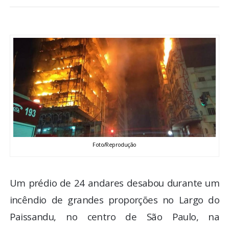
BRASIL
MUNDO
ESPORTES
ENTRETENIMENTO
ENQUETE
Foto/Reprodução
TV LPB
FOTOS
Um prédio de 24 andares desabou durante um
incêndio de grandes proporções no Largo do
COLUNISTAS
Paissandu, no centro de São Paulo, na