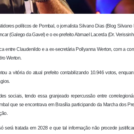
ores políticos de Pombal, o jornalista Silvano Dias (Blog Silvano 
car (Galego da Gavel) e o ex-prefeito Abmael Lacerda (Dr. Verissinh
ca entre Claudenildo e a ex-secretária Pollyanna Werton, com a co
edro Werton.
ou a vitória do atual prefeito contabilizando 10.946 votos, enquan
gios.
s sociais, tendo essa granjeado repercussão entre correlegioná
Pombal que se encontrava em Brasília participando da Marcha dos Pre
ção.
ó será tratada em 2028 e que tal informação não procede justific