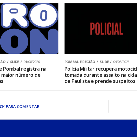
IÃO
SLIDE
04/08/2026
POMBAL E REGIÃO
SLIDE
04/08/2026
 Pombal registra na
Polícia Militar recupera motocic
o maior número de
tomada durante assalto na cid
es
de Paulista e prende suspeitos
ICK PARA COMENTAR