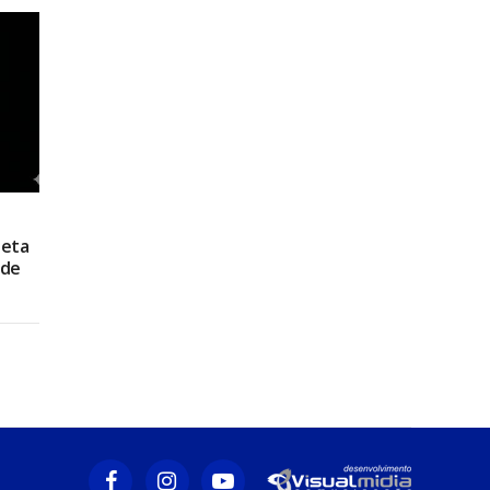
leta
ade