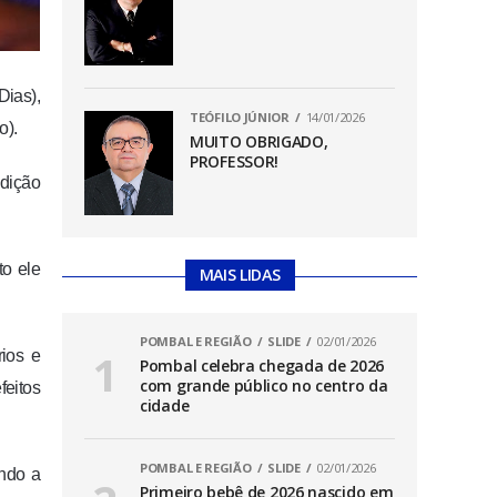
Dias),
TEÓFILO JÚNIOR
14/01/2026
o).
MUITO OBRIGADO,
PROFESSOR!
ndição
to ele
MAIS LIDAS
POMBAL E REGIÃO
SLIDE
02/01/2026
rios e
Pombal celebra chegada de 2026
com grande público no centro da
feitos
cidade
POMBAL E REGIÃO
SLIDE
02/01/2026
ando a
Primeiro bebê de 2026 nascido em