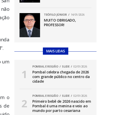
 San
 não
TEÓFILO JÚNIOR
14/01/2026
ação
MUITO OBRIGADO,
PROFESSOR!
unda
”.
MAIS LIDAS
o um
POMBAL E REGIÃO
SLIDE
02/01/2026
Pombal celebra chegada de 2026
com grande público no centro da
cidade
POMBAL E REGIÃO
SLIDE
02/01/2026
om o
Primeiro bebê de 2026 nascido em
os de
Pombal é uma menina e veio ao
mundo por parto cesariana
guido