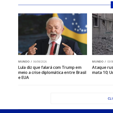
MUNDO
06/08/2026
MUNDO
03/0
Lula diz que falará com Trump em
Ataque rus
meio a crise diplomática entre Brasil
mata 10; U
e EUA
CL