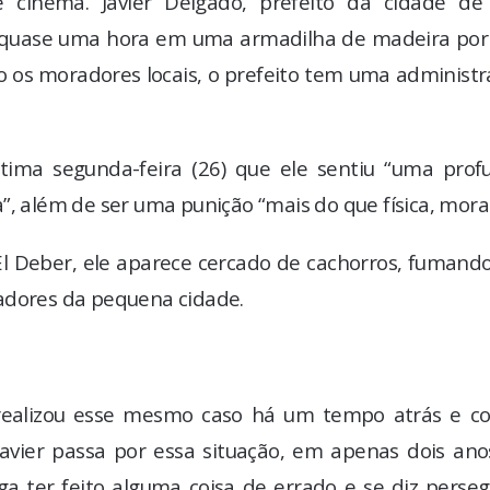
e cinema. Javier Delgado, prefeito da cidade de
or quase uma hora em uma armadilha de madeira por
 os moradores locais, o prefeito tem uma administr
ltima segunda-feira (26) que ele sentiu “uma prof
, além de ser uma punição “mais do que física, moral
l Deber, ele aparece cercado de cachorros, fumand
adores da pequena cidade.
 realizou esse mesmo caso há um tempo atrás e c
 Javier passa por essa situação, em apenas dois an
ga ter feito alguma coisa de errado e se diz perse