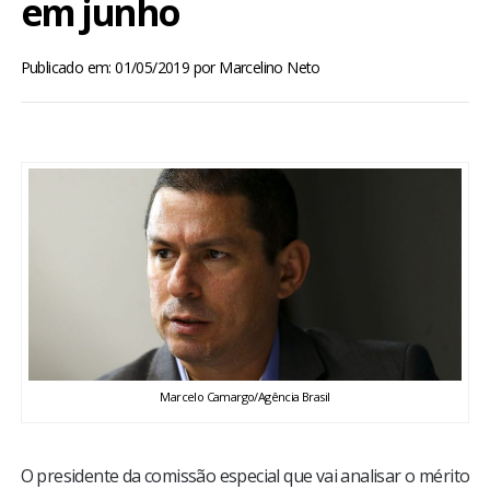
em junho
BRASIL
Publicado em: 01/05/2019
por
Marcelino Neto
MUNDO
ESPORTES
ENTRETENIMENTO
ENQUETE
TV LPB
FOTOS
Marcelo Camargo/Agência Brasil
COLUNISTAS
O presidente da comissão especial que vai analisar o mérito