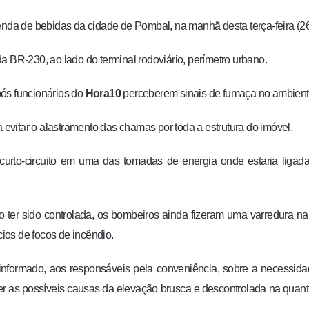
enda de bebidas da cidade de Pombal, na manhã desta terça-feira (26
a BR-230, ao lado do terminal rodoviário, perímetro urbano.
pós funcionários do
Hora10
perceberem sinais de fumaça no ambient
a evitar o alastramento das chamas por toda a estrutura do imóvel.
m curto-circuito em uma das tomadas de energia onde estaria liga
o ter sido controlada, os bombeiros ainda fizeram uma varredura na
cios de focos de incêndio.
 informado, aos responsáveis pela conveniência, sobre a necessid
ecer as possíveis causas da elevação brusca e descontrolada na quan