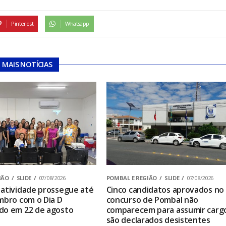
Pinterest
Whatsapp
MAIS NOTÍCIAS
IÃO
SLIDE
07/08/2026
POMBAL E REGIÃO
SLIDE
07/08/2026
atividade prossegue até
Cinco candidatos aprovados no
mbro com o Dia D
concurso de Pombal não
do em 22 de agosto
comparecem para assumir carg
são declarados desistentes