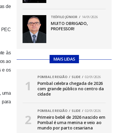
ias de
TEÓFILO JÚNIOR
14/01/2026
MUITO OBRIGADO,
PROFESSOR!
a PEC
nte às
MAIS LIDAS
ços ao
s e os
POMBAL E REGIÃO
SLIDE
02/01/2026
Pombal celebra chegada de 2026
com grande público no centro da
h, uma
cidade
 para
POMBAL E REGIÃO
SLIDE
02/01/2026
Primeiro bebê de 2026 nascido em
Pombal é uma menina e veio ao
mundo por parto cesariana