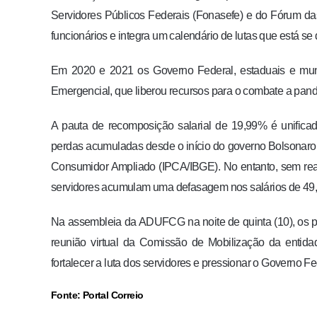
Servidores Públicos Federais (Fonasefe) e do Fórum da
funcionários e integra um calendário de lutas que está s
Em 2020 e 2021 os Governo Federal, estaduais e muni
Emergencial, que liberou recursos para o combate a pan
A pauta de recomposição salarial de 19,99% é unificad
perdas acumuladas desde o início do governo Bolsonaro,
Consumidor Ampliado (IPCA/IBGE). No entanto, sem reaj
servidores acumulam uma defasagem nos salários de 49
Na assembleia da ADUFCG na noite de quinta (10), os p
reunião virtual da Comissão de Mobilização da entid
fortalecer a luta dos servidores e pressionar o Governo Fe
Fonte: Portal Correio