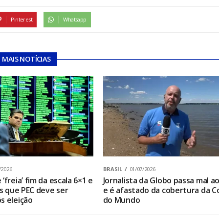
Pinterest
Whatsapp
MAIS NOTÍCIAS
/2026
BRASIL
01/07/2026
‘freia’ fim da escala 6×1 e
Jornalista da Globo passa mal ao
os que PEC deve ser
e é afastado da cobertura da C
s eleição
do Mundo