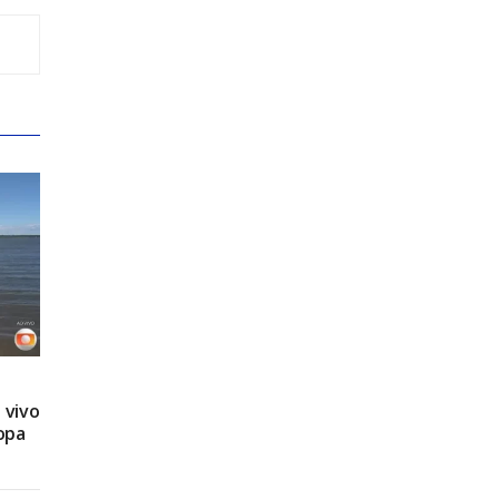
 vivo
opa