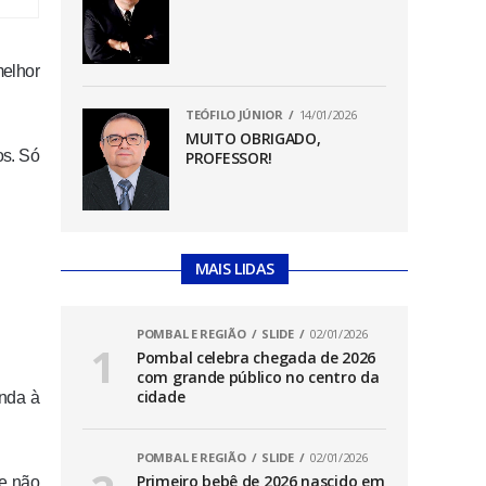
melhor
TEÓFILO JÚNIOR
14/01/2026
MUITO OBRIGADO,
os. Só
PROFESSOR!
MAIS LIDAS
POMBAL E REGIÃO
SLIDE
02/01/2026
Pombal celebra chegada de 2026
com grande público no centro da
cidade
enda à
POMBAL E REGIÃO
SLIDE
02/01/2026
Primeiro bebê de 2026 nascido em
 e não