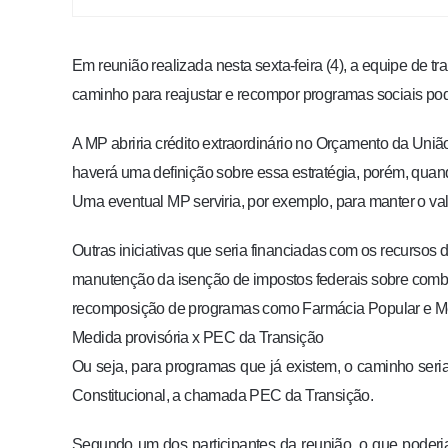
Em reunião realizada nesta sexta-feira (4), a equipe de tra
caminho para reajustar e recompor programas sociais pod
A MP abriria crédito extraordinário no Orçamento da Uniã
haverá uma definição sobre essa estratégia, porém, qua
Uma eventual MP serviria, por exemplo, para manter o valo
Outras iniciativas que seria financiadas com os recursos 
manutenção da isenção de impostos federais sobre combu
recomposição de programas como Farmácia Popular e M
Medida provisória x PEC da Transição
Ou seja, para programas que já existem, o caminho se
Constitucional, a chamada PEC da Transição.
Segundo um dos participantes da reunião, o que poderia 