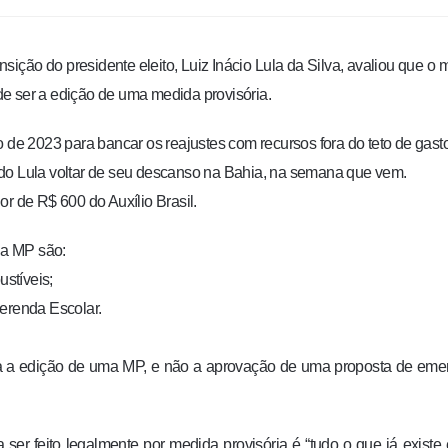
nsição do presidente eleito, Luiz Inácio Lula da Silva, avaliou que o 
e ser a edição de uma medida provisória.
o de 2023 para bancar os reajustes com recursos fora do teto de gast
ndo Lula voltar de seu descanso na Bahia, na semana que vem.
r de R$ 600 do Auxílio Brasil.
da MP são:
stíveis;
erenda Escolar.
ria a edição de uma MP, e não a aprovação de uma proposta de em
ser feito legalmente por medida provisória é “tudo o que já existe