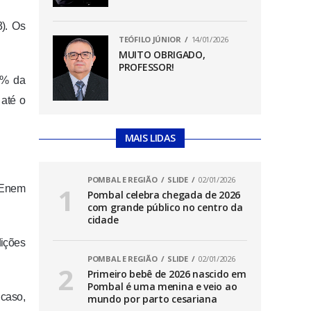
3). Os
TEÓFILO JÚNIOR
14/01/2026
MUITO OBRIGADO,
PROFESSOR!
0% da
 até o
MAIS LIDAS
POMBAL E REGIÃO
SLIDE
02/01/2026
o Enem
Pombal celebra chegada de 2026
com grande público no centro da
cidade
dições
POMBAL E REGIÃO
SLIDE
02/01/2026
Primeiro bebê de 2026 nascido em
Pombal é uma menina e veio ao
 caso,
mundo por parto cesariana