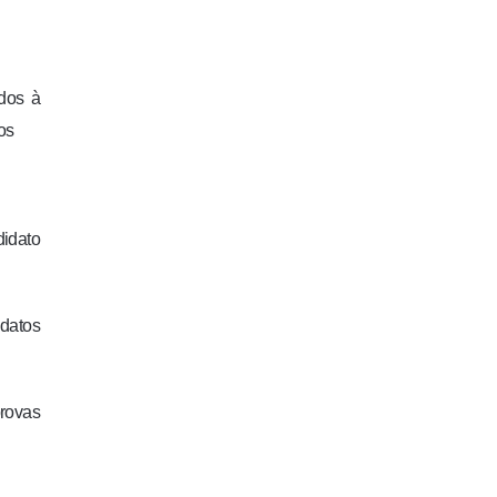
ados à
os
didato
idatos
rovas