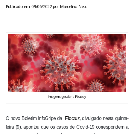
BRASIL
Publicado em: 09/06/2022
por
Marcelino Neto
MUNDO
ESPORTES
ENTRETENIMENTO
ENQUETE
TV LPB
Imagem: geralt no Pixabay
FOTOS
O novo Boletim InfoGripe da
Fiocruz
,
divulgado nesta quinta-
COLUNISTAS
feira (9), apontou que os casos de Covid-19 correspondem a