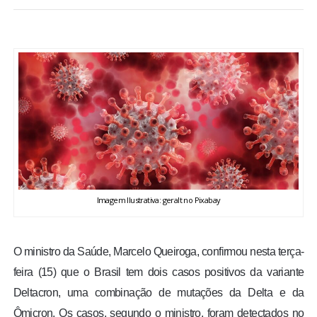
BRASIL
MUNDO
ESPORTES
ENTRETENIMENTO
ENQUETE
Imagem Ilustrativa: geralt no Pixabay
TV LPB
FOTOS
O ministro da Saúde, Marcelo Queiroga, confirmou nesta terça-
feira (15) que o Brasil tem dois casos positivos da variante
COLUNISTAS
Deltacron, uma combinação de mutações da Delta e da
Ômicron. Os casos, segundo o ministro, foram detectados no