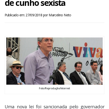
de cunho sexista
BRASIL
Publicado em: 27/09/2018
por
Marcelino Neto
MUNDO
ESPORTES
ENTRETENIMENTO
ENQUETE
TV LPB
FOTOS
Foto/Reprodução/Internet
COLUNISTAS
Uma nova lei foi sancionada pelo governador