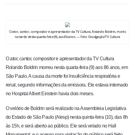
BRASIL
MUNDO
O ator, cantor, compositor e apresentador da TV Cultura, Rolando Boldrin, morto
na tarde desta quarta-feira (9), aos 86 anos. — Foto: Divulgação/TV Cultura
ESPORTES
ENTRETENIMENTO
O ator, cantor, compositor e apresentador da TV Cultura
Rolando Boldrin morreu nesta quarta-feira (9) aos 86 anos, em
ENQUETE
São Paulo. A causa da morte foi Insuficiência respiratória e
renal, segundo informações da emissora. Ele estava internado
TV LPB
no Hospital Albert Einstein havia dois meses.
FOTOS
O velório de Boldrin será realizado na Assembleia Legislativa
do Estado de São Paulo (Alesp) nesta quinta-feira (10), das 8h
COLUNISTAS
às 15h, e será aberto ao público. Ele será velado no Hall
Monumental, e o acesso para visitação do público será feito