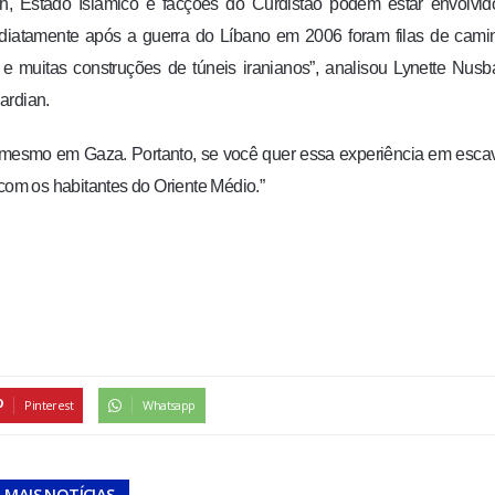
, Estado Islâmico e facções do Curdistão podem estar envolvid
diatamente após a guerra do Líbano em 2006 foram filas de cami
 muitas construções de túneis iranianos”, analisou Lynette Nusb
uardian.
mesmo em Gaza. Portanto, se você quer essa experiência em esca
 com os habitantes do Oriente Médio.”
Pinterest
Whatsapp
MAIS NOTÍCIAS