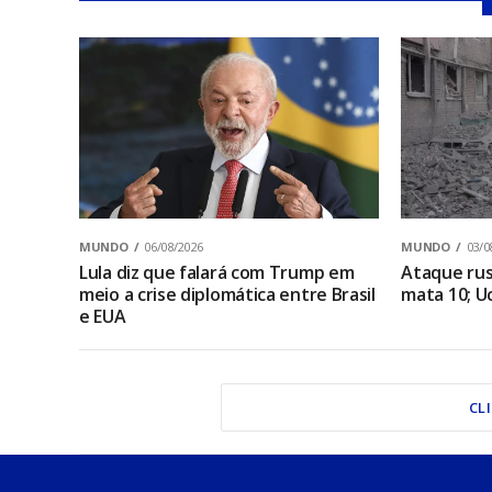
MUNDO
06/08/2026
MUNDO
03/0
Lula diz que falará com Trump em
Ataque rus
meio a crise diplomática entre Brasil
mata 10; U
e EUA
CL