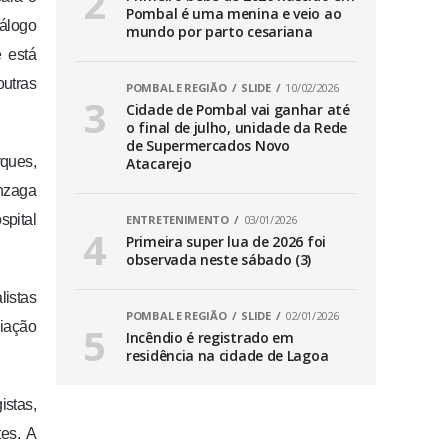
Pombal é uma menina e veio ao
álogo
mundo por parto cesariana
e está
outras
POMBAL E REGIÃO
SLIDE
10/02/2026
Cidade de Pombal vai ganhar até
o final de julho, unidade da Rede
de Supermercados Novo
rques,
Atacarejo
nzaga
spital
ENTRETENIMENTO
03/01/2026
Primeira super lua de 2026 foi
observada neste sábado (3)
listas
POMBAL E REGIÃO
SLIDE
02/01/2026
liação
Incêndio é registrado em
residência na cidade de Lagoa
stas,
tes. A