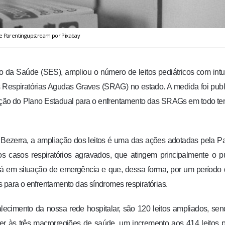
 Parentingupstream por Pixabay
 da Saúde (SES), ampliou o número de leitos pediátricos com intu
s Respiratórias Agudas Graves (SRAG) no estado. A medida foi pub
ução do Plano Estadual para o enfrentamento das SRAGs em todo terr
Bezerra, a ampliação dos leitos é uma das ações adotadas pela P
s casos respiratórios agravados, que atingem principalmente o p
está em situação de emergência e que, dessa forma, por um período
 para o enfrentamento das síndromes respiratórias.
lecimento da nossa rede hospitalar, são 120 leitos ampliados, se
der às três macrorregiões de saúde, um incremento aos 414 leitos 