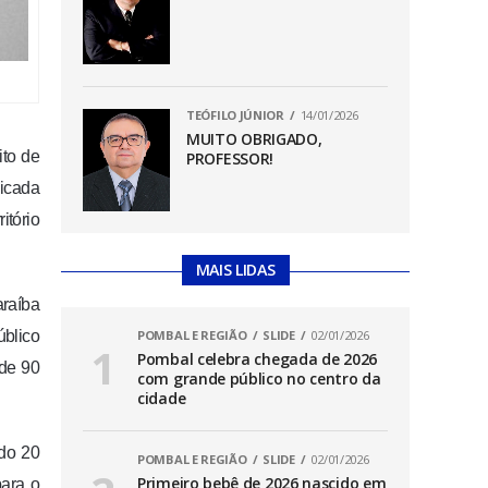
TEÓFILO JÚNIOR
14/01/2026
MUITO OBRIGADO,
ito de
PROFESSOR!
licada
itório
MAIS LIDAS
araíba
úblico
POMBAL E REGIÃO
SLIDE
02/01/2026
Pombal celebra chegada de 2026
 de 90
com grande público no centro da
cidade
ndo 20
POMBAL E REGIÃO
SLIDE
02/01/2026
Primeiro bebê de 2026 nascido em
para o