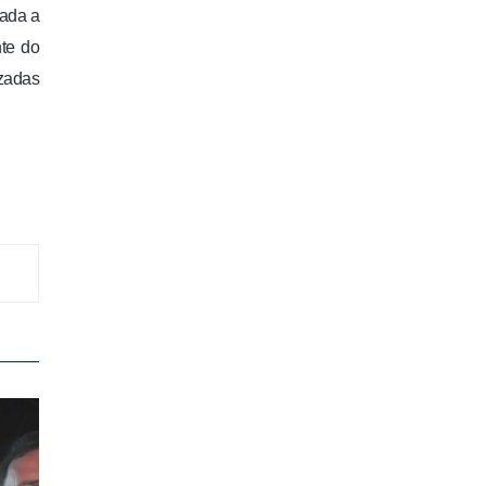
rada a
nte do
izadas