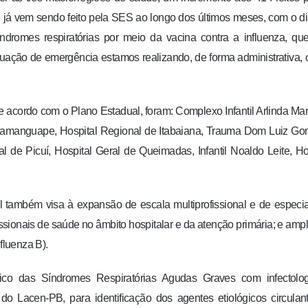
 vem sendo feito pela SES ao longo dos últimos meses, com o di
ndromes respiratórias por meio da vacina contra a influenza, qu
tuação de emergência estamos realizando, de forma administrativa, 
de acordo com o Plano Estadual, foram: Complexo Infantil Arlinda Ma
amanguape, Hospital Regional de Itabaiana, Trauma Dom Luiz Go
 de Picuí, Hospital Geral de Queimadas, Infantil Noaldo Leite, Ho
 também visa à expansão de escala multiprofissional e de especia
issionais de saúde no âmbito hospitalar e da atenção primária; e amp
luenza B).
o das Síndromes Respiratórias Agudas Graves com infectologi
 Lacen-PB, para identificação dos agentes etiológicos circulan