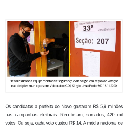
BRASIL
MUNDO
ESPORTES
ENTRETENIMENTO
ENQUETE
Eleitores usando equipamentos de segurança e álcool gel em seção de votação
TV LPB
nas eleições municipais em Valparaiso (GO). Sérgio Lima/Poder360 15.11.2020
FOTOS
Os candidatos a prefeito do Novo gastaram R$ 5,9 milhões
nas campanhas eleitorais. Receberam, somados, 420 mil
COLUNISTAS
votos. Ou seja, cada voto custou R$ 14. A média nacional de