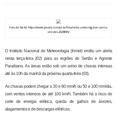
BRASIL
MUNDO
Foto de Sid Ali: https://www.pexels.com/pt-br/foto/reino-unido-big-ben-carros-
veiculos-2028885/
ESPORTES
ENTRETENIMENTO
O Instituto Nacional de Meteorologia (Inmet) emitiu um alerta
nesta terça-feira (02) para as regiões do Sertão e Agreste
ENQUETE
Paraibano. As áreas estão sob um aviso de chuvas intensas
até às 10h da manhã da próxima quarta-feira (03).
TV LPB
As chuvas podem chegar a 30 e 60 mm/h ou 50 e 100 mm/dia,
FOTOS
com ventos intensos de até 100 km/h. Também há o risco de
corte de energia elétrica, queda de galhos de árvores,
COLUNISTAS
alagamentos e de descargas elétricas.