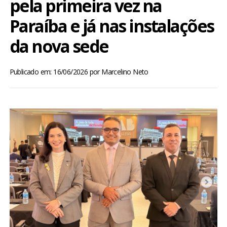
pela primeira vez na
BRASIL
Paraíba e já nas instalações
MUNDO
da nova sede
ESPORTES
Publicado em: 16/06/2026
por
Marcelino Neto
ENTRETENIMENTO
ENQUETE
TV LPB
FOTOS
COLUNISTAS